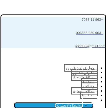
+963 11 7088
+963 950 006633
ggco00@gmail.com
حول غولدن غروب
معرض الصور
أسئلة متداولة
منتجاتنا
وظائف
مقالات صحية
اتصل بنا
العربية
English
(
الإنجليزية
)