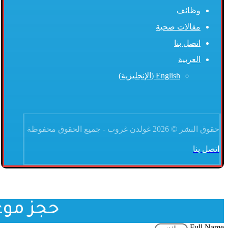
وظائف
مقالات صحية
اتصل بنا
العربية
English
(
الإنجليزية
)
حقوق النشر © 2026 غولدن غروب - جميع الحقوق محفوظة
اتصل بنا
حجز موع
Full Name